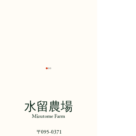
​水留農場
Mizutome Farm
田園日記『手作業と機械
田園日記『今年
化』
に…』
〒095-0371